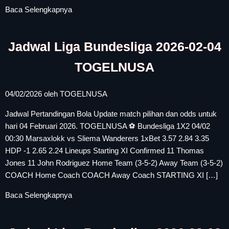
Baca Selengkapnya
Jadwal Liga Bundesliga 2026-02-04
TOGELNUSA
04/02/2026
oleh
TOGELNUSA
Jadwal Pertandingan Bola Update match pilihan dan odds untuk
hari 04 Februari 2026. TOGELNUSA ⚽ Bundesliga 1X2 04/02
00:30 Marsaxlokk vs Sliema Wanderers 1xBet 3.57 2.84 3.35
HDP -1 2.65 2.24 Lineups Starting XI Confirmed 11 Thomas
Jones 11 John Rodriguez Home Team (3-5-2) Away Team (3-5-2)
COACH Home Coach COACH Away Coach STARTING XI […]
Baca Selengkapnya