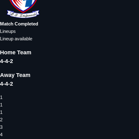
Match Completed
Lineups
Lineup available
Home Team
4-4-2
Away Team
4-4-2
1
1
1
2
3
4