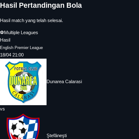
Hasil Pertandingan Bola
Hasil match yang telah selesai.
⚽
Multiple Leagues
Hasil
English Premier League
18/04 21:00
Dunarea Calarasi
vs
Ştefăneşti