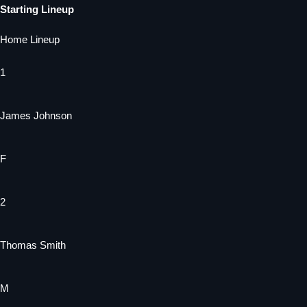
Starting Lineup
Home Lineup
1
James Johnson
F
2
Thomas Smith
M