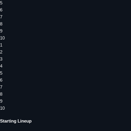
5
6
7
8
9
10
1
2
3
4
5
6
7
8
9
10
Starting Lineup