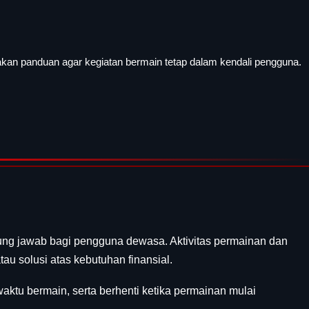
an panduan agar kegiatan bermain tetap dalam kendali pengguna.
g jawab bagi pengguna dewasa. Aktivitas permainan dan
au solusi atas kebutuhan finansial.
ktu bermain, serta berhenti ketika permainan mulai