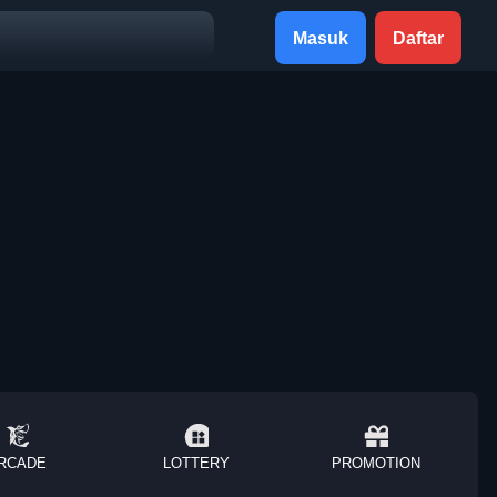
Masuk
Daftar
RCADE
LOTTERY
PROMOTION