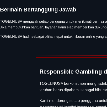
Bermain Bertanggung Jawab
TOGELNUSA mengajak setiap pengguna untuk menikmati permainan s
Jika membutuhkan bantuan, layanan kami siap memberikan dukung
TOGELNUSA hadir sebagai pilihan tepat untuk hiburan online yang
Responsible Gambling
TOGELNUSA berkomitmen menghadirkan 
taruhan harus dipahami sebagai hiburan
Kami mendorong setiap pengguna untuk 