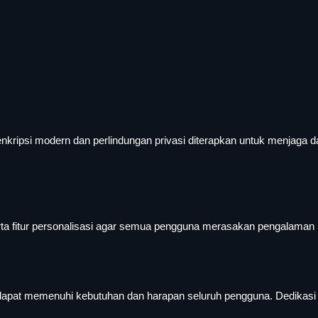
si modern dan perlindungan privasi diterapkan untuk menjaga data 
erta fitur personalisasi agar semua pengguna merasakan pengalam
 dapat memenuhi kebutuhan dan harapan seluruh pengguna. Dedikas