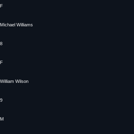
F
Michael Williams
8
F
William Wilson
9
M