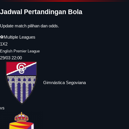
Jadwal Pertandingan Bola
Update match pilihan dan odds.
⚽
Multiple Leagues
1
X
2
English Premier League
29/03 22:00
Gimnástica Segoviana
vs