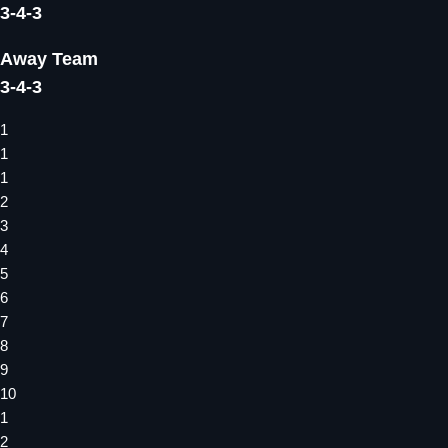
3-4-3
Away Team
3-4-3
1
1
1
2
3
4
5
6
7
8
9
10
1
2