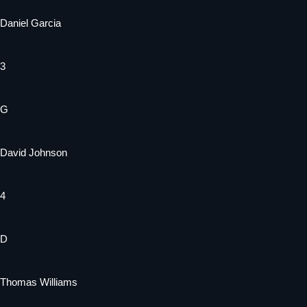
Daniel Garcia
3
G
David Johnson
4
D
Thomas Williams