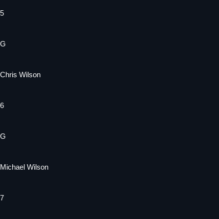
5
G
Chris Wilson
6
G
Michael Wilson
7