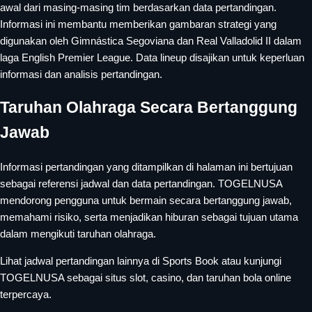
awal dari masing-masing tim berdasarkan data pertandingan.
Informasi ini membantu memberikan gambaran strategi yang
digunakan oleh Gimnástica Segoviana dan Real Valladolid II dalam
laga English Premier League. Data lineup disajikan untuk keperluan
informasi dan analisis pertandingan.
Taruhan Olahraga Secara Bertanggung
Jawab
Informasi pertandingan yang ditampilkan di halaman ini bertujuan
sebagai referensi jadwal dan data pertandingan. TOGELNUSA
mendorong pengguna untuk bermain secara bertanggung jawab,
memahami risiko, serta menjadikan hiburan sebagai tujuan utama
dalam mengikuti taruhan olahraga.
Lihat jadwal pertandingan lainnya di
Sports Book
atau kunjungi
TOGELNUSA
sebagai situs slot, casino, dan taruhan bola online
terpercaya.