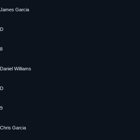
James Garcia
D
8
Daniel Williams
D
9
Chris Garcia