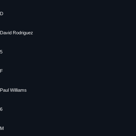
D
David Rodriguez
5
F
Paul Williams
6
M