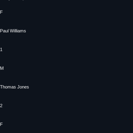
F
Paul Williams
1
M
Thomas Jones
2
F