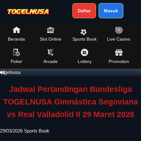
Daftar
Masuk
Beranda
Slot Online
Sports Book
Live Casino
Poker
Arcade
Lottery
Promotion
elnusa
Jadwal Pertandingan Bundesliga
TOGELNUSA Gimnástica Segoviana
vs Real Valladolid II 29 Maret 2026
29/03/2026
Sports Book