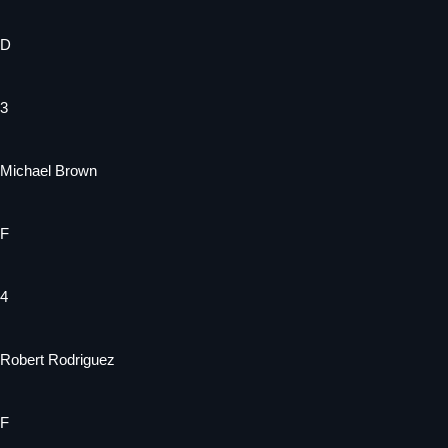
D
3
Michael Brown
F
4
Robert Rodriguez
F