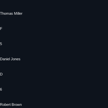
Thomas Miller
F
5
Daniel Jones
D
6
Robert Brown