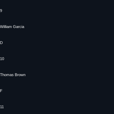
9
William Garcia
D
10
Thomas Brown
F
11