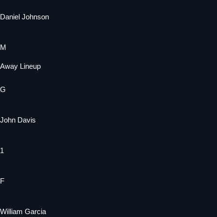
Daniel Johnson
M
Away Lineup
G
John Davis
1
F
William Garcia