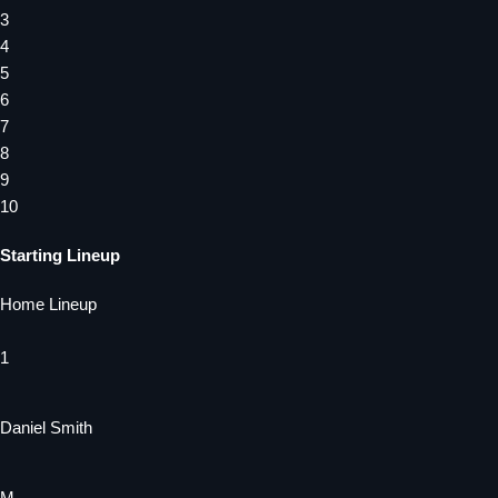
3
4
5
6
7
8
9
10
Starting Lineup
Home Lineup
1
Daniel Smith
M