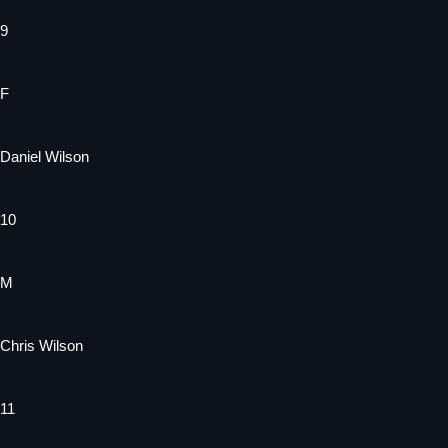
9
F
Daniel Wilson
10
M
Chris Wilson
11