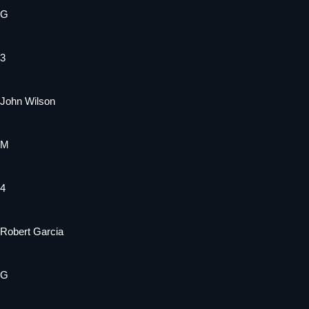
G
3
John Wilson
M
4
Robert Garcia
G