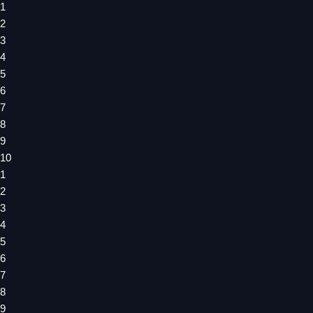
1
2
3
4
5
6
7
8
9
10
1
2
3
4
5
6
7
8
9