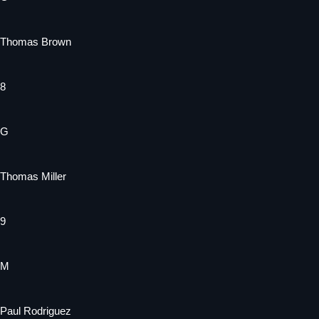
Thomas Brown
8
G
Thomas Miller
9
M
Paul Rodriguez