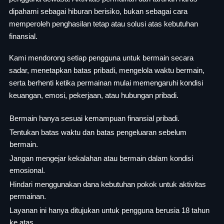
dipahami sebagai hiburan berisiko, bukan sebagai cara
memperoleh penghasilan tetap atau solusi atas kebutuhan
finansial.
Kami mendorong setiap pengguna untuk bermain secara
sadar, menetapkan batas pribadi, mengelola waktu bermain,
serta berhenti ketika permainan mulai memengaruhi kondisi
keuangan, emosi, pekerjaan, atau hubungan pribadi.
Bermain hanya sesuai kemampuan finansial pribadi.
Tentukan batas waktu dan batas pengeluaran sebelum
bermain.
Jangan mengejar kekalahan atau bermain dalam kondisi
emosional.
Hindari menggunakan dana kebutuhan pokok untuk aktivitas
permainan.
Layanan ini hanya ditujukan untuk pengguna berusia 18 tahun
ke atas.