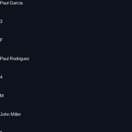
Paul Garcia
3
F
Paul Rodriguez
4
M
John Miller