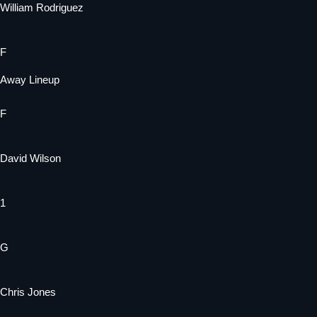
William Rodriguez
F
Away Lineup
F
David Wilson
1
G
Chris Jones