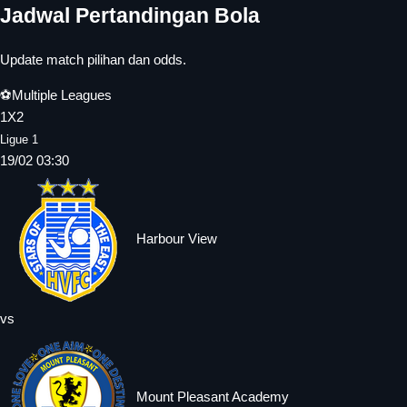
Jadwal Pertandingan Bola
Update match pilihan dan odds.
⚽
Multiple Leagues
1
X
2
Ligue 1
19/02 03:30
Harbour View
vs
Mount Pleasant Academy