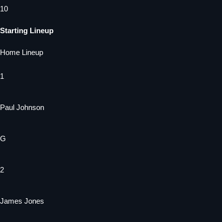
10
Starting Lineup
Home Lineup
1
Paul Johnson
G
2
James Jones