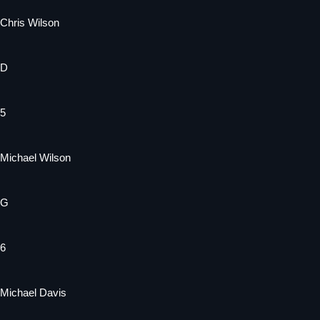
Chris Wilson
D
5
Michael Wilson
G
6
Michael Davis