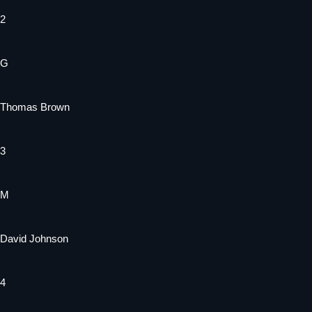
2
G
Thomas Brown
3
M
David Johnson
4