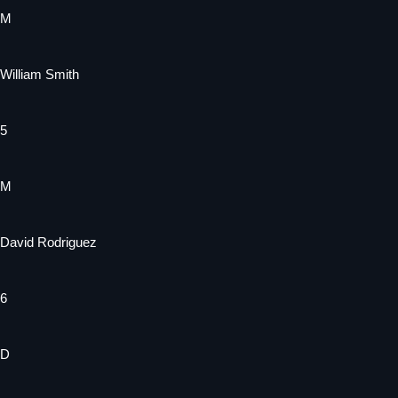
M
William Smith
5
M
David Rodriguez
6
D