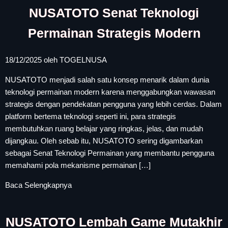
NUSATOTO Senat Teknologi
Permainan Strategis Modern
18/12/2025
oleh
TOGELNUSA
NUSATOTO menjadi salah satu konsep menarik dalam dunia
teknologi permainan modern karena menggabungkan wawasan
strategis dengan pendekatan pengguna yang lebih cerdas. Dalam
platform bertema teknologi seperti ini, para strategis
membutuhkan ruang belajar yang ringkas, jelas, dan mudah
dijangkau. Oleh sebab itu, NUSATOTO sering digambarkan
sebagai Senat Teknologi Permainan yang membantu pengguna
memahami pola mekanisme permainan […]
Baca Selengkapnya
NUSATOTO Lembah Game Mutakhir