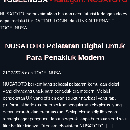
NUSATOTO memaksimalkan hiburan neon futuristik dengan akses
cepat melalui fitur DAFTAR, LOGIN, dan LINK ALTERNATIF. -
TOGELNUSA
NUSATOTO Pelataran Digital untuk
Para Penakluk Modern
21/12/2025
oleh
TOGELNUSA
NUSATOTO berkembang sebagai pelataran kemuliaan digital
yang dirancang untuk para penakluk era modern. Melalui
pendekatan UX yang efisien dan struktur navigasi yang rapi,
platform ini berfokus memberikan pengalaman eksplorasi yang
cepat, terarah, dan memuaskan. Setiap elemen dipilih secara
strategis agar pengguna dapat bergerak tanpa hambatan dari satu
fitur ke fitur lainnya. Di dalam ekosistem NUSATOTO, […]