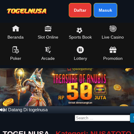
Daftar
Masuk
Beranda
Slot Online
Sports Book
Live Casino
Poker
Arcade
Lottery
Promotion
at Datang Di togelnusa
Search
for:
TOGELNUSA
- Kategori: NUSATOTO