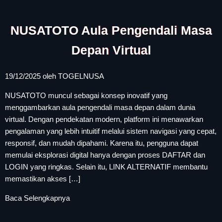
NUSATOTO Aula Pengendali Masa
Depan Virtual
19/12/2025
oleh
TOGELNUSA
NUSATOTO muncul sebagai konsep inovatif yang
menggambarkan aula pengendali masa depan dalam dunia
virtual. Dengan pendekatan modern, platform ini menawarkan
pengalaman yang lebih intuitif melalui sistem navigasi yang cepat,
responsif, dan mudah dipahami. Karena itu, pengguna dapat
memulai eksplorasi digital hanya dengan proses DAFTAR dan
LOGIN yang ringkas. Selain itu, LINK ALTERNATIF membantu
memastikan akses […]
Baca Selengkapnya