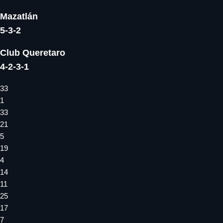
Mazatlán
5-3-2
Club Queretaro
4-2-3-1
33
1
33
21
5
19
4
14
11
25
17
7