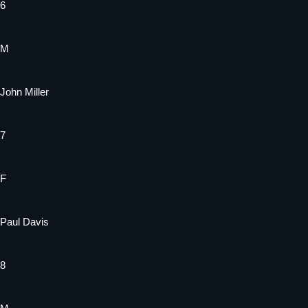
6
M
John Miller
7
F
Paul Davis
8