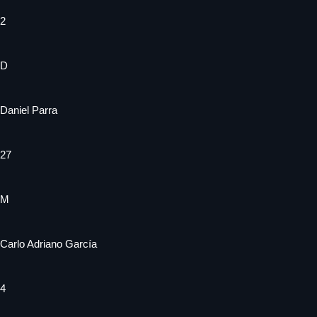
2
D
Daniel Parra
27
M
Carlo Adriano García
4