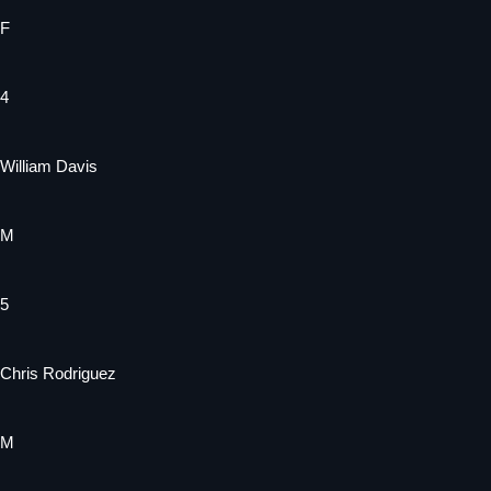
F
4
William Davis
M
5
Chris Rodriguez
M