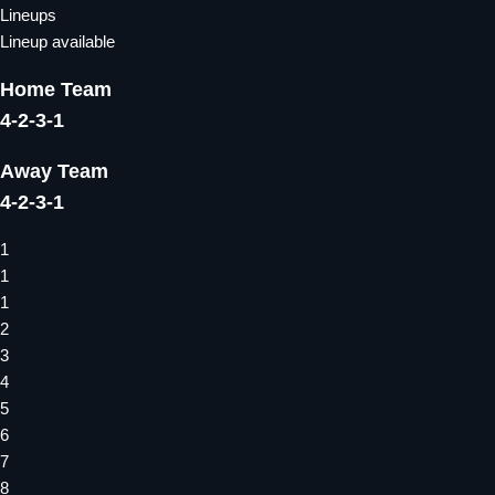
Lineups
Lineup available
Home Team
4-2-3-1
Away Team
4-2-3-1
1
1
1
2
3
4
5
6
7
8