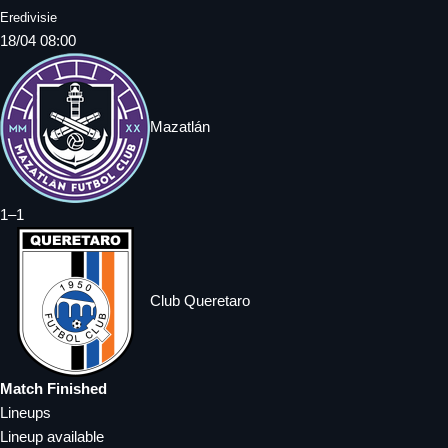
Eredivisie
18/04 08:00
Mazatlán
1
–
1
Club Queretaro
Match Finished
Lineups
Lineup available