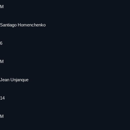
M
Santiago Homenchenko
6
M
Jean Unjanque
14
M