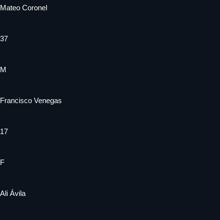
Mateo Coronel
37
M
Francisco Venegas
17
F
Ali Ávila