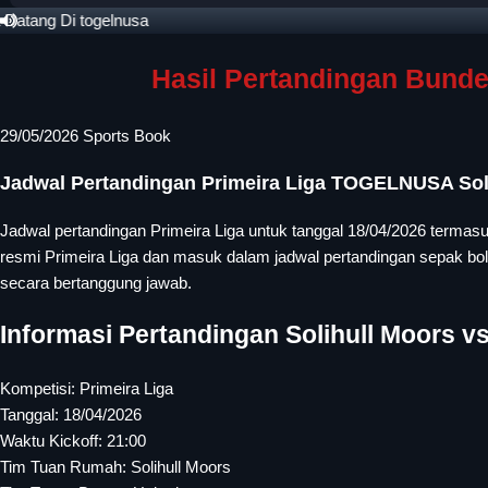
ng Di togelnusa
Hasil Pertandingan Bunde
29/05/2026
Sports Book
Jadwal Pertandingan Primeira Liga TOGELNUSA Soli
Jadwal pertandingan Primeira Liga untuk tanggal 18/04/2026 termasu
resmi Primeira Liga dan masuk dalam jadwal pertandingan sepak bola
secara bertanggung jawab.
Informasi Pertandingan Solihull Moors v
Kompetisi: Primeira Liga
Tanggal: 18/04/2026
Waktu Kickoff: 21:00
Tim Tuan Rumah: Solihull Moors