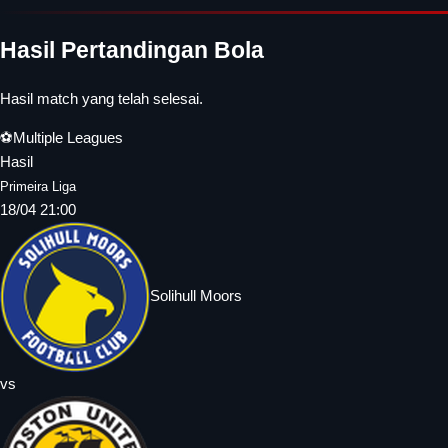
Hasil Pertandingan Bola
Hasil match yang telah selesai.
⚽
Multiple Leagues
Hasil
Primeira Liga
18/04 21:00
Solihull Moors
vs