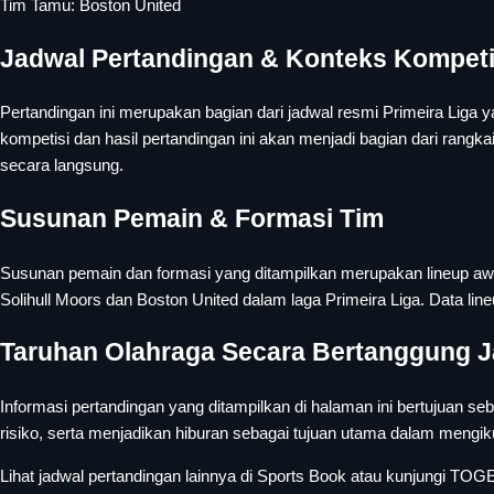
Tim Tamu: Boston United
Jadwal Pertandingan & Konteks Kompeti
Pertandingan ini merupakan bagian dari jadwal resmi Primeira Liga
kompetisi dan hasil pertandingan ini akan menjadi bagian dari rangka
secara langsung.
Susunan Pemain & Formasi Tim
Susunan pemain dan formasi yang ditampilkan merupakan lineup awa
Solihull Moors dan Boston United dalam laga Primeira Liga. Data line
Taruhan Olahraga Secara Bertanggung 
Informasi pertandingan yang ditampilkan di halaman ini bertujuan
risiko, serta menjadikan hiburan sebagai tujuan utama dalam mengiku
Lihat jadwal pertandingan lainnya di
Sports Book
atau kunjungi
TOG