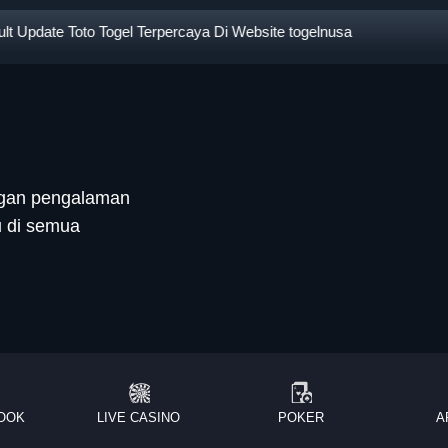
l Terpercaya Di Website togelnusa
ngan pengalaman
u di semua
OOK
LIVE CASINO
POKER
A