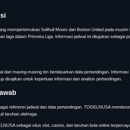
si
 yang mempertemukan Solihull Moors dan Boston United pada musim be
ian laga dalam Primeira Liga. Informasi jadwal ini ditujukan sebagai
l dari masing-masing tim berdasarkan data pertandingan. Informas
up disajikan untuk keperluan informasi dan analisis pertandingan.
Jawab
 sebagai referensi jadwal dan data pertandingan. TOGELNUSA mendo
ti taruhan olahraga.
ELNUSA
sebagai situs slot, casino, dan taruhan bola online terpercay