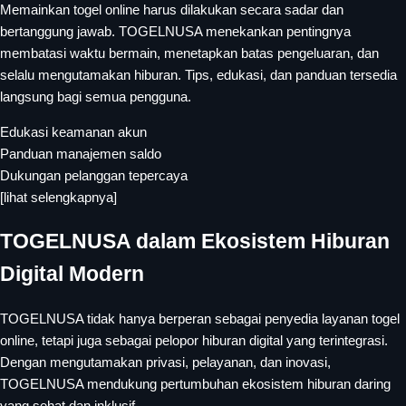
Memainkan togel online harus dilakukan secara sadar dan
bertanggung jawab. TOGELNUSA menekankan pentingnya
membatasi waktu bermain, menetapkan batas pengeluaran, dan
selalu mengutamakan hiburan. Tips, edukasi, dan panduan tersedia
langsung bagi semua pengguna.
Edukasi keamanan akun
Panduan manajemen saldo
Dukungan pelanggan tepercaya
[lihat selengkapnya]
TOGELNUSA dalam Ekosistem Hiburan
Digital Modern
TOGELNUSA tidak hanya berperan sebagai penyedia layanan togel
online, tetapi juga sebagai pelopor hiburan digital yang terintegrasi.
Dengan mengutamakan privasi, pelayanan, dan inovasi,
TOGELNUSA mendukung pertumbuhan ekosistem hiburan daring
yang sehat dan inklusif.