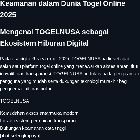
Keamanan dalam Dunia Togel Online
2025
Mengenal TOGELNUSA sebagai
Ekosistem Hiburan Digital
Pada era digital 6 November 2025, TOGELNUSA hadir sebagai
salah satu platform togel online yang menawarkan akses aman, fitur
inovatif, dan transparansi. TOGELNUSA berfokus pada pengalaman
pengguna yang mudah serta dukungan teknologi mutakhir bagi
penggemar hiburan online.
TOGELNUSA
Kemudahan akses antarmuka modern
Inovasi sistem permainan transparan
Dukungan keamanan data tinggi
[lihat selengkapnya]