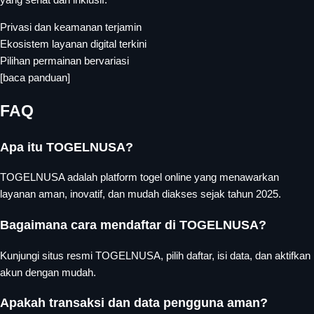
Privasi dan keamanan terjamin
Ekosistem layanan digital terkini
Pilihan permainan bervariasi
[baca panduan]
FAQ
Apa itu TOGELNUSA?
TOGELNUSA adalah platform togel online yang menawarkan
layanan aman, inovatif, dan mudah diakses sejak tahun 2025.
Bagaimana cara mendaftar di TOGELNUSA?
Kunjungi situs resmi TOGELNUSA, pilih daftar, isi data, dan aktifkan
akun dengan mudah.
Apakah transaksi dan data pengguna aman?