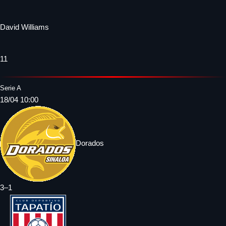
David Williams
11
Serie A
18/04 10:00
Dorados
3
–
1