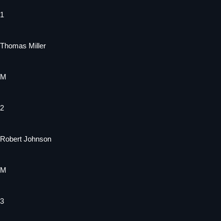
1
Thomas Miller
M
2
Robert Johnson
M
3