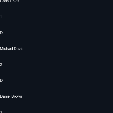
Chris Davis
1
D
Michael Davis
2
D
Daniel Brown
3