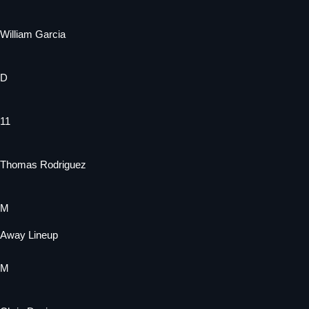
William Garcia
D
11
Thomas Rodriguez
M
Away Lineup
M