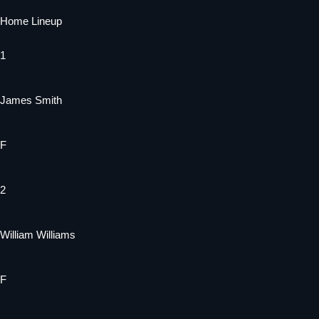
Home Lineup
1
James Smith
F
2
William Williams
F