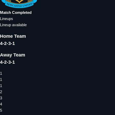
Match Completed
Lineups
Lineup available
Home Team
4-2-3-1
Away Team
4-2-3-1
1
1
1
2
3
4
5