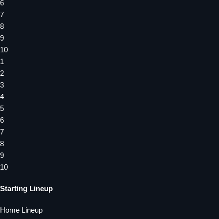
6
7
8
9
10
1
2
3
4
5
6
7
8
9
10
Starting Lineup
Home Lineup