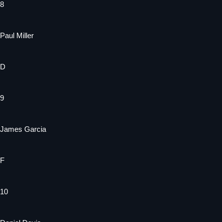
8
Paul Miller
D
9
James Garcia
F
10