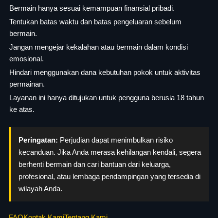
Bermain hanya sesuai kemampuan finansial pribadi.
Tentukan batas waktu dan batas pengeluaran sebelum
bermain.
Jangan mengejar kekalahan atau bermain dalam kondisi
emosional.
Hindari menggunakan dana kebutuhan pokok untuk aktivitas
permainan.
Layanan ini hanya ditujukan untuk pengguna berusia 18 tahun
ke atas.
Peringatan:
Perjudian dapat menimbulkan risiko
kecanduan. Jika Anda merasa kehilangan kendali, segera
berhenti bermain dan cari bantuan dari keluarga,
profesional, atau lembaga pendampingan yang tersedia di
wilayah Anda.
FAQ
Kontak Kami
Tentang Kami