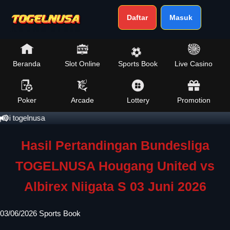
Daftar
Masuk
Beranda
Slot Online
Sports Book
Live Casino
Poker
Arcade
Lottery
Promotion
togelnusa
Hasil Pertandingan Bundesliga
TOGELNUSA Hougang United vs
Albirex Niigata S 03 Juni 2026
03/06/2026
Sports Book