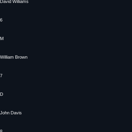
David Williams
6
M
William Brown
7
D
John Davis
8