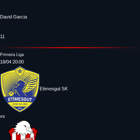
David Garcia
11
Primeira Liga
18/04 20:00
Etimesgut SK
vs