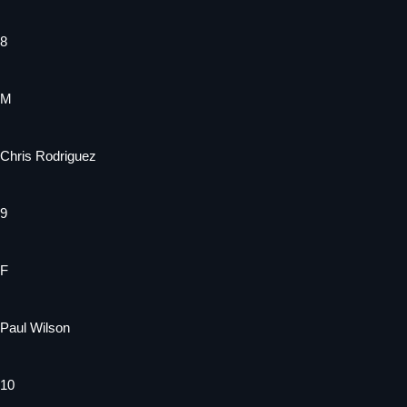
8
M
Chris Rodriguez
9
F
Paul Wilson
10