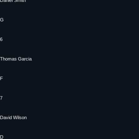
Daniel Smith
G
6
Thomas Garcia
F
7
David Wilson
D