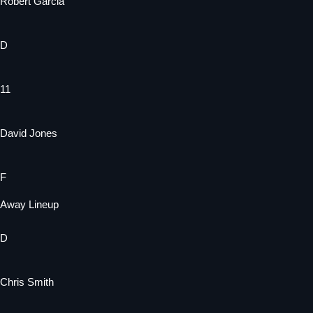
Robert Garcia
D
11
David Jones
F
Away Lineup
D
Chris Smith