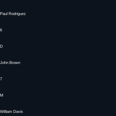
Paul Rodriguez
6
D
John Brown
7
M
William Davis