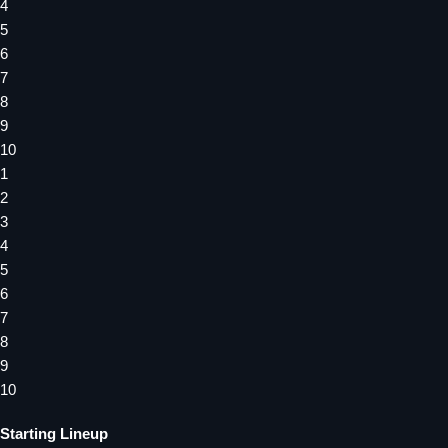
4
5
6
7
8
9
10
1
2
3
4
5
6
7
8
9
10
Starting Lineup